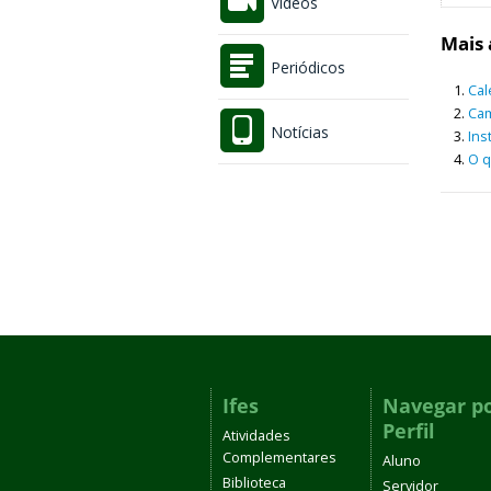
Vídeos
Mais 
Periódicos
Cal
Ca
Notícias
Ins
O q
Ifes
Navegar p
Perfil
Atividades
Complementares
Aluno
Biblioteca
Servidor