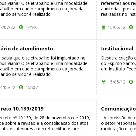
us Viana? O teletrabalho é uma modalidade
referentes aos re
rabalho em que o cumprimento da jornada
auditorias, pres
lar do servidor é realizado...
realizadas no Inst
7/07/22
14h40
15/05/12
ário de atendimento
Institucional
 sabia que o teletrabalho foi implantado no
Desde a criação d
us Viana? O teletrabalho é uma modalidade
do Espírito Santo
rabalho em que o cumprimento da jornada
em Instituto Feder
lar do servidor é realizado...
15/05/12
4/06/22
15h07
reto 10.139/2019
Comunicação
creto nº 10.139, de 28 de novembro de 2019,
A comissão de c
õe sobre a revisão e a consolidação dos atos
o setor responsáv
ativos inferiores a decreto editados por...
moderação e ajust