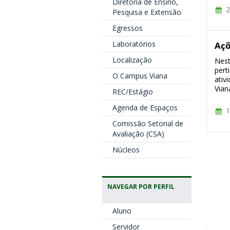
Diretoria de Ensino,
2
Pesquisa e Extensão
Egressos
Laboratórios
Açõ
Localização
Nest
pert
O Campus Viana
ativ
Viana
REC/Estágio
Agenda de Espaços
1
Comissão Setorial de
Avaliação (CSA)
Núcleos
NAVEGAR POR PERFIL
Aluno
Servidor