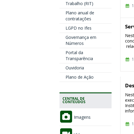
Trabalho (RIT)
1
Plano anual de
contratações
Ser
LGPD no Ifes
Nest
Governança em
conc
Números
rela
Portal da
Transparência
1
Ouvidoria
Plano de Ação
Des
Nest
CENTRAL DE
exec
CONTEÚDOS
Inst
info
Imagens
1