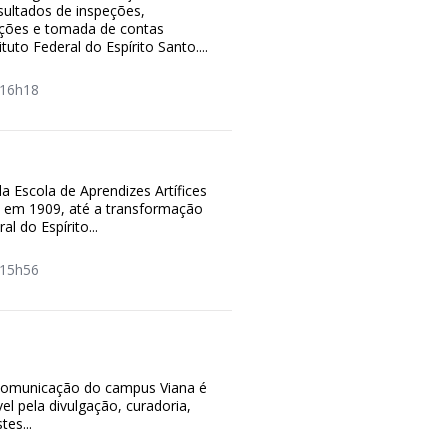
sultados de inspeções,
tações e tomada de contas
ituto Federal do Espírito Santo....
16h18
a Escola de Aprendizes Artífices
, em 1909, até a transformação
al do Espírito...
15h56
omunicação do campus Viana é
el pela divulgação, curadoria,
es...