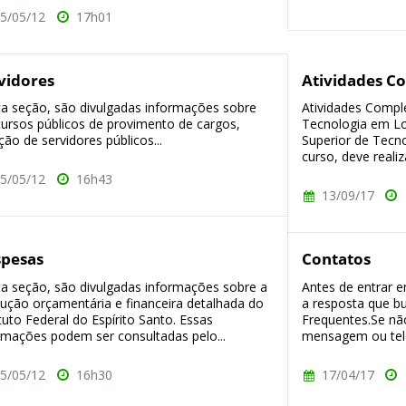
5/05/12
17h01
vidores
Atividades C
a seção, são divulgadas informações sobre
Atividades Compl
ursos públicos de provimento de cargos,
Tecnologia em Lo
ção de servidores públicos...
Superior de Tecno
curso, deve realiz
5/05/12
16h43
13/09/17
pesas
Contatos
a seção, são divulgadas informações sobre a
Antes de entrar e
ução orçamentária e financeira detalhada do
a resposta que b
ituto Federal do Espírito Santo. Essas
Frequentes.Se nã
rmações podem ser consultadas pelo...
mensagem ou tele
5/05/12
16h30
17/04/17