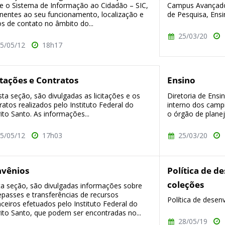
e o Sistema de Informação ao Cidadão – SIC,
Campus Avançado 
inentes ao seu funcionamento, localização e
de Pesquisa, Ensi
s de contato no âmbito do...
25/03/20
5/05/12
18h17
itações e Contratos
Ensino
a seção, são divulgadas as licitações e os
Diretoria de Ens
ratos realizados pelo Instituto Federal do
interno dos campi
rito Santo. As informações...
o órgão de planej
5/05/12
17h03
25/03/20
vênios
Política de d
coleções
a seção, são divulgadas informações sobre
epasses e transferências de recursos
Política de desen
nceiros efetuados pelo Instituto Federal do
rito Santo, que podem ser encontradas no...
28/05/19