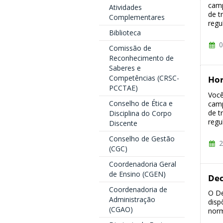
camp
Atividades
de t
Complementares
regu
Biblioteca
0
Comissão de
Reconhecimento de
Saberes e
Competências (CRSC-
Hor
PCCTAE)
Você
Conselho de Ética e
camp
de t
Disciplina do Corpo
regu
Discente
Conselho de Gestão
2
(CGC)
Coordenadoria Geral
de Ensino (CGEN)
Dec
Coordenadoria de
O De
Administração
disp
(CGAO)
norm