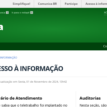
Simplifique!
Comunica BR
Participe
Acesso à infor
AC
 busca
3
Ir para o rodapé
4
a
Co
 INFORMAÇÃO
ESSO À INFORMAÇÃO
tualização em Sexta, 01 de Novembro de 2024, 13h42
ário de Atendimento
Auditorias
 sabia que o teletrabalho foi implantado no
Nesta seção, são