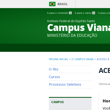
BRASIL
Ir para o conteúdo
1
Ir para o menu
2
Ir para a
Instituto Federal do Espírito Santo
Campus Vian
MINISTÉRIO DA EDUCAÇÃO
PÁGINA INICIAL
>
O CAMPUS VIANA
>
ACESSO À
AC
O Ifes
Cursos
Processos Seletivos
Última a
Hor
CAMPUS
Você