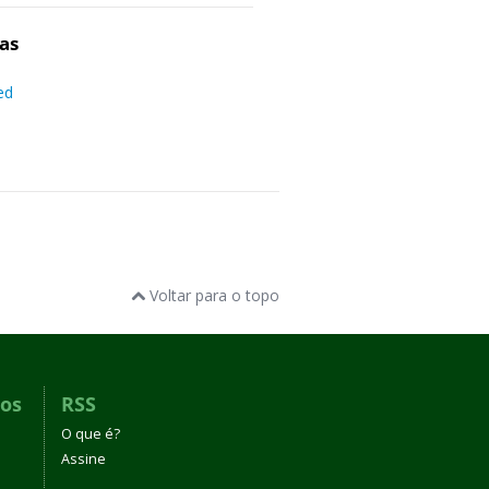
as
ed
Voltar para o topo
dos
RSS
O que é?
Assine