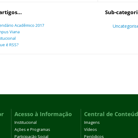
artigos...
Sub-categori
endário Acadêmico 2017
Uncategoris
mpus Viana
titucional
ue é RSS?
or
Acesso à Informação
Central de Conteú
Institucional
Imagens
Ações e Programas
Vídeos
Participação Social
Periódicos