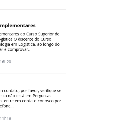
omplementares
ementares do Curso Superior de
gística O discente do Curso
logia em Logística, ao longo do
ar e comprovar...
16h20
m contato, por favor, verifique se
usca não está em Perguntas
o, entre em contato conosco por
fone,...
11h18