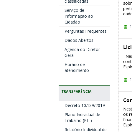
classificadas
sobr
pert
Serviço de
dado
Informação ao
Cidadão
1
Perguntas Frequentes
Dados Abertos
Lic
Agenda do Diretor
Geral
Nest
cont
Horário de
Espí
atendimento
1
TRANSPARÊNCIA
Con
Decreto 10.139/2019
Nest
os r
Plano Individual de
fina
Trabalho (PIT)
Espí
Relatório Individual de