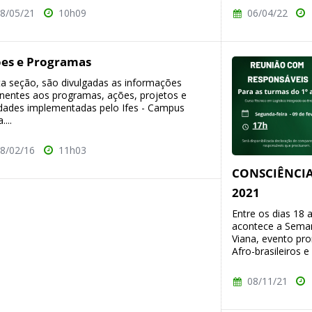
8/05/21
10h09
06/04/22
es e Programas
a seção, são divulgadas as informações
inentes aos programas, ações, projetos e
idades implementadas pelo Ifes - Campus
....
8/02/16
11h03
CONSCIÊNCIA
2021
Entre os dias 18
acontece a Seman
Viana, evento pr
Afro-brasileiros e 
08/11/21