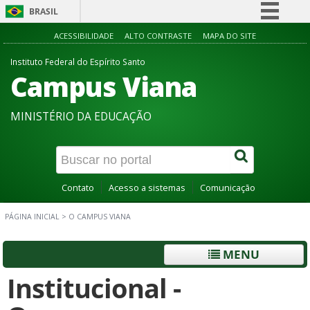
BRASIL
Simplifique!
ACESSIBILIDADE
ALTO CONTRASTE
MAPA DO SITE
Comunica BR
Instituto Federal do Espírito Santo
Campus Viana
Participe
Acesso à informação
MINISTÉRIO DA EDUCAÇÃO
Legislação
Canais
Contato
Acesso a sistemas
Comunicação
PÁGINA INICIAL
>
O CAMPUS VIANA
MENU
Institucional -